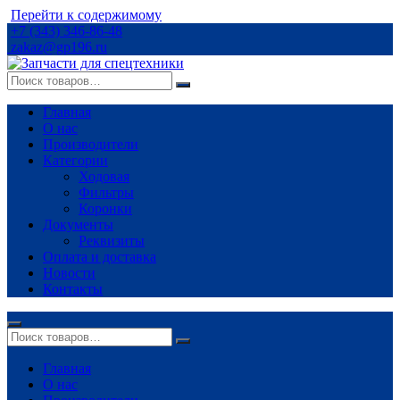
Перейти к содержимому
+7 (343) 346-86-48
zakaz@gp196.ru
Главная
О нас
Производители
Категории
Ходовая
Фильтры
Коронки
Документы
Реквизиты
Оплата и доставка
Новости
Контакты
Главная
О нас