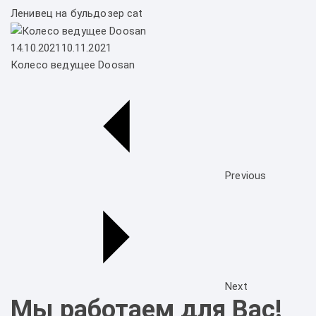
Ленивец на бульдозер cat
Posted on
14.10.2021
10.11.2021
Колесо ведущее Doosan
Previous
Next
Мы работаем для Вас!