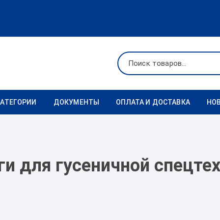
КАТЕГОРИИ
ДОКУМЕНТЫ
ОПЛАТА И ДОСТАВКА
НО
Ходовая
Реквизиты
Фильтры
ги для гусеничной спецте
Коронки