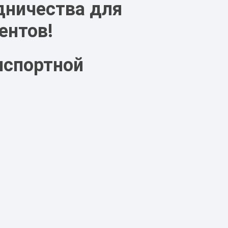
дничества для
ентов!
нспортной