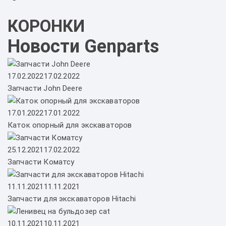
КОРОНКИ
Новости Genparts
Posted on
17.02.2022
17.02.2022
Запчасти John Deere
Posted on
17.01.2022
17.01.2022
Каток опорный для экскаваторов
Posted on
25.12.2021
17.02.2022
Запчасти Коматсу
Posted on
11.11.2021
11.11.2021
Запчасти для экскаваторов Hitachi
Posted on
10.11.2021
10.11.2021