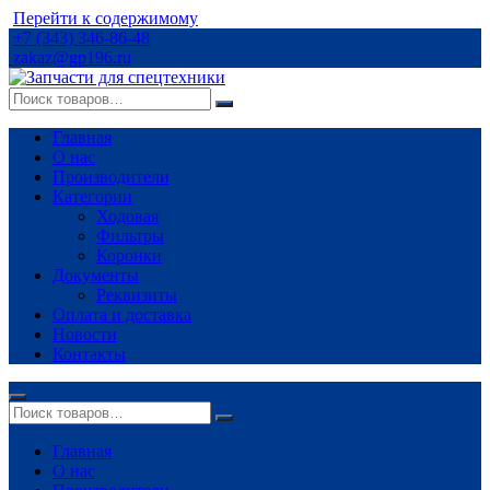
Перейти к содержимому
+7 (343) 346-86-48
zakaz@gp196.ru
Главная
О нас
Производители
Категории
Ходовая
Фильтры
Коронки
Документы
Реквизиты
Оплата и доставка
Новости
Контакты
Главная
О нас