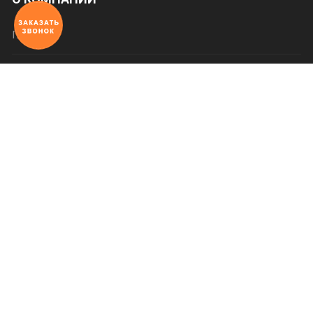
Главная
О нас
Категории
Оплата и доставка
Контакты
623700, г. Свердловская область
г. Березовский
ул. Революционная, д. 11, офис 302
Тел:
+7 (343) 346-86-48