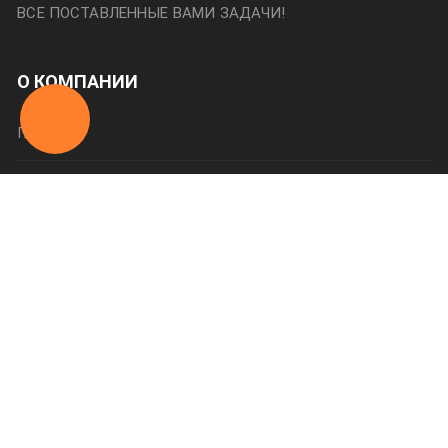
ВСЕ ПОСТАВЛЕННЫЕ ВАМИ ЗАДАЧИ!
О КОМПАНИИ
Главная
О нас
Категории
Оплата и доставка
Контакты
623700, г. Свердловская область
г. Березовский