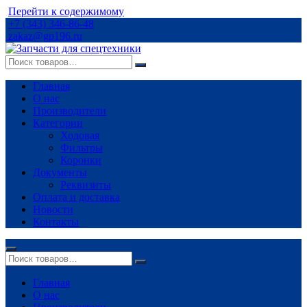
Перейти к содержимому
+7 (343) 346-86-48
zakaz@gp196.ru
Главная
О нас
Производители
Категории
Ходовая
Фильтры
Коронки
Документы
Реквизиты
Оплата и доставка
Новости
Контакты
Главная
О нас