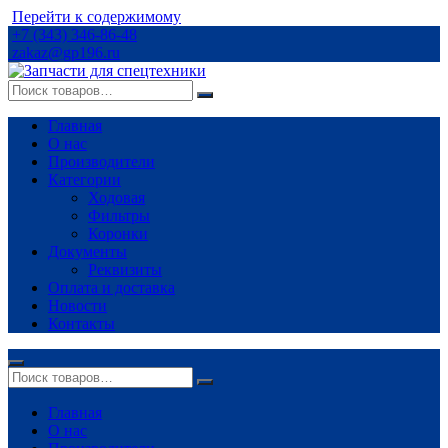
Перейти к содержимому
+7 (343) 346-86-48
zakaz@gp196.ru
Главная
О нас
Производители
Категории
Ходовая
Фильтры
Коронки
Документы
Реквизиты
Оплата и доставка
Новости
Контакты
Главная
О нас