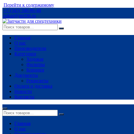
Перейти к содержимому
+7 (343) 346-86-48
zakaz@gp196.ru
Главная
О нас
Производители
Категории
Ходовая
Фильтры
Коронки
Документы
Реквизиты
Оплата и доставка
Новости
Контакты
Главная
О нас