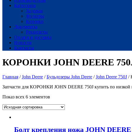
Производители
Категории
Ходовая
Фильтры
Коронки
Документы
Реквизиты
Оплата и доставка
Новости
Контакты
КОРОНКИ JOHN DEERE 750
Главная
/
John Deere
/
Бульдозеры John Deere
/
John Deere 750J
/
Запчасти для КОРОНКИ JOHN DEERE 750J купить по низкой цен
Показ всех 6 элементов
Болт крепления ножа JOHN DEERE