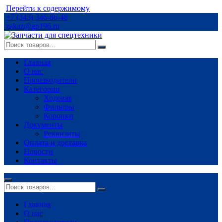
Перейти к содержимому
+7 (343) 346-86-48
zakaz@gp196.ru
Главная
О нас
Производители
Категории
Ходовая
Фильтры
Коронки
Документы
Реквизиты
Оплата и доставка
Новости
Контакты
Главная
О нас