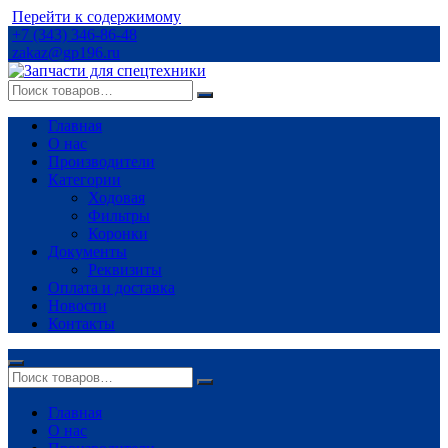
Перейти к содержимому
+7 (343) 346-86-48
zakaz@gp196.ru
Главная
О нас
Производители
Категории
Ходовая
Фильтры
Коронки
Документы
Реквизиты
Оплата и доставка
Новости
Контакты
Главная
О нас