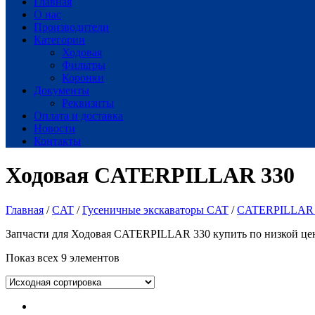
Главная
О нас
Производители
Категории
Ходовая
Фильтры
Коронки
Документы
Реквизиты
Оплата и доставка
Новости
Контакты
Ходовая CATERPILLAR 330
Главная
/
CAT
/
Гусеничные экскаваторы CAT
/
CATERPILLAR 
Запчасти для Ходовая CATERPILLAR 330 купить по низкой цене
Показ всех 9 элементов