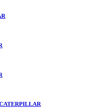
AR
R
R
мм CATERPILLAR