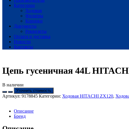
Производители
Категории
Ходовая
Фильтры
Коронки
Документы
Реквизиты
Оплата и доставка
Новости
Контакты
Цепь гусеничная 44L HITACH
В наличии
Уточнить стоимость
Артикул:
9178845
Категории:
Ходовая HITACHI ZX120
,
Ходов
Описание
Бренд
Описание