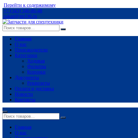
Перейти к содержимому
+7 (343) 346-86-48
zakaz@gp196.ru
Главная
О нас
Производители
Категории
Ходовая
Фильтры
Коронки
Документы
Реквизиты
Оплата и доставка
Новости
Контакты
Главная
О нас