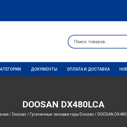
КАТЕГОРИИ
ДОКУМЕНТЫ
ОПЛАТА И ДОСТАВКА
НО
Ходовая
Реквизиты
Фильтры
DOOSAN DX480LCA
Коронки
вная
/
Doosan
/
Гусеничные экскаваторы Doosan
/ DOOSAN DX480