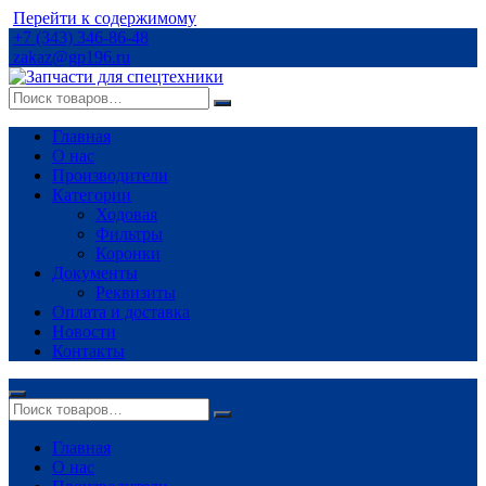
Перейти к содержимому
+7 (343) 346-86-48
zakaz@gp196.ru
Главная
О нас
Производители
Категории
Ходовая
Фильтры
Коронки
Документы
Реквизиты
Оплата и доставка
Новости
Контакты
Главная
О нас