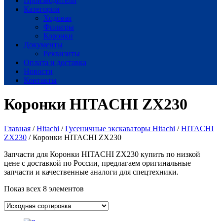
Производители
Категории
Ходовая
Фильтры
Коронки
Документы
Реквизиты
Оплата и доставка
Новости
Контакты
Коронки HITACHI ZX230
Главная
/
Hitachi
/
Гусеничные экскаваторы Hitachi
/
HITACHI
ZX230
/ Коронки HITACHI ZX230
Запчасти для Коронки HITACHI ZX230 купить по низкой
цене с доставкой по России, предлагаем оригинальные
запчасти и качественные аналоги для спецтехники.
Показ всех 8 элементов