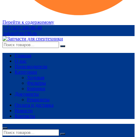
Перейти к содержимому
+7 (343) 346-86-48
zakaz@gp196.ru
Главная
О нас
Производители
Категории
Ходовая
Фильтры
Коронки
Документы
Реквизиты
Оплата и доставка
Новости
Контакты