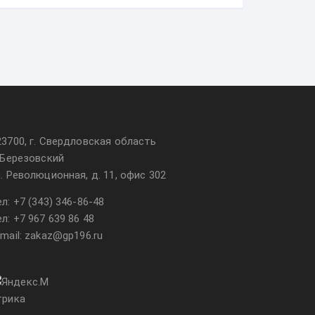
23700, г. Свердловская область
. Березовский
л. Революционная, д. 11, офис 302
ел:
+7 (343) 346-86-48
ел:
+7 967 639 86 48
-mail: zakaz@gp196.ru