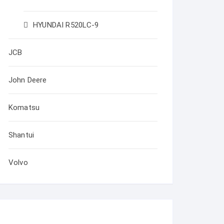
HYUNDAI R520LC-9
JCB
John Deere
Komatsu
Shantui
Volvo