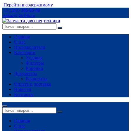
Перейти к содержимому
+7 (343) 346-86-48
zakaz@gp196.ru
Главная
О нас
Производители
Категории
Ходовая
Фильтры
Коронки
Документы
Реквизиты
Оплата и доставка
Новости
Контакты
Главная
О нас