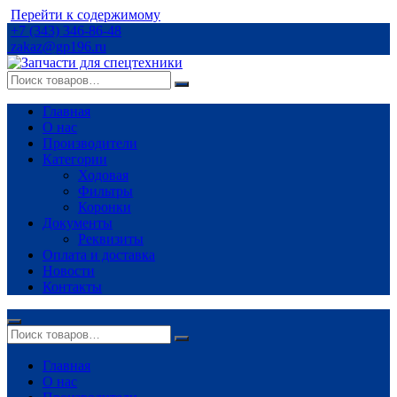
Перейти к содержимому
+7 (343) 346-86-48
zakaz@gp196.ru
Главная
О нас
Производители
Категории
Ходовая
Фильтры
Коронки
Документы
Реквизиты
Оплата и доставка
Новости
Контакты
Главная
О нас