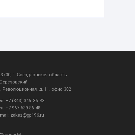
23700, г. Свердловская область
. Березовский
л. Революционная, д. 11, офис 302
ел:
+7 (343) 346-86-48
ел:
+7 967 639 86 48
-mail: zakaz@gp196.ru