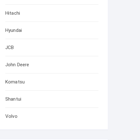
Hitachi
Hyundai
JCB
John Deere
Komatsu
Shantui
Volvo