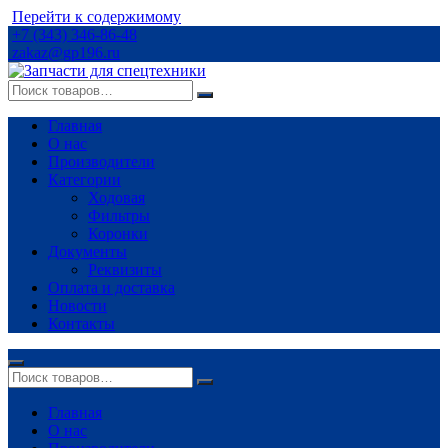
Перейти к содержимому
+7 (343) 346-86-48
zakaz@gp196.ru
Главная
О нас
Производители
Категории
Ходовая
Фильтры
Коронки
Документы
Реквизиты
Оплата и доставка
Новости
Контакты
Главная
О нас