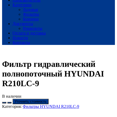
Производители
Категории
Ходовая
Фильтры
Коронки
Документы
Реквизиты
Оплата и доставка
Новости
Контакты
Фильтр гидравлический
полнопоточный HYUNDAI
R210LC-9
В наличии
Уточнить стоимость
Категория:
Фильтры HYUNDAI R210LC-9