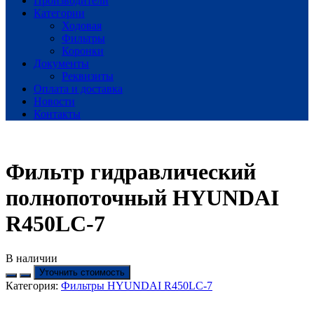
Производители
Категории
Ходовая
Фильтры
Коронки
Документы
Реквизиты
Оплата и доставка
Новости
Контакты
Фильтр гидравлический
полнопоточный HYUNDAI
R450LC-7
В наличии
Уточнить стоимость
Категория:
Фильтры HYUNDAI R450LC-7