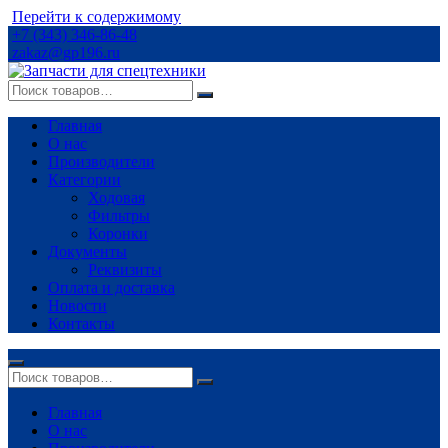
Перейти к содержимому
+7 (343) 346-86-48
zakaz@gp196.ru
Главная
О нас
Производители
Категории
Ходовая
Фильтры
Коронки
Документы
Реквизиты
Оплата и доставка
Новости
Контакты
Главная
О нас