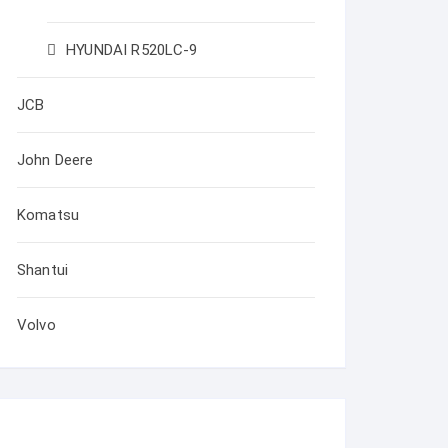
HYUNDAI R520LC-9
JCB
John Deere
Komatsu
Shantui
Volvo