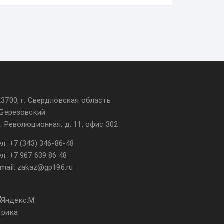
23700, г. Свердловская область
. Березовский
л. Революционная, д. 11, офис 302
ел:
+7 (343) 346-86-48
ел:
+7 967 639 86 48
-mail: zakaz@gp196.ru