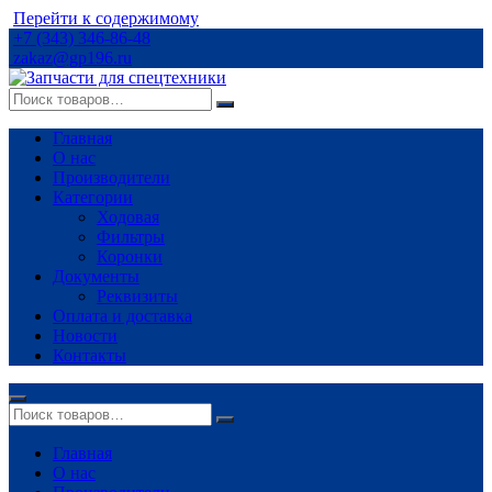
Перейти к содержимому
+7 (343) 346-86-48
zakaz@gp196.ru
Главная
О нас
Производители
Категории
Ходовая
Фильтры
Коронки
Документы
Реквизиты
Оплата и доставка
Новости
Контакты
Главная
О нас