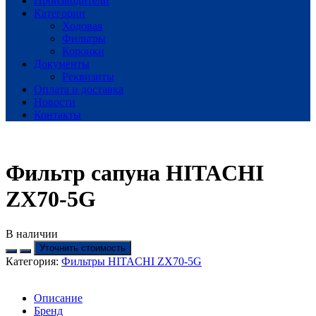
Производители
Категории
Ходовая
Фильтры
Коронки
Документы
Реквизиты
Оплата и доставка
Новости
Контакты
Фильтр сапуна HITACHI
ZX70-5G
В наличии
Уточнить стоимость
Категория:
Фильтры HITACHI ZX70-5G
Описание
Бренд