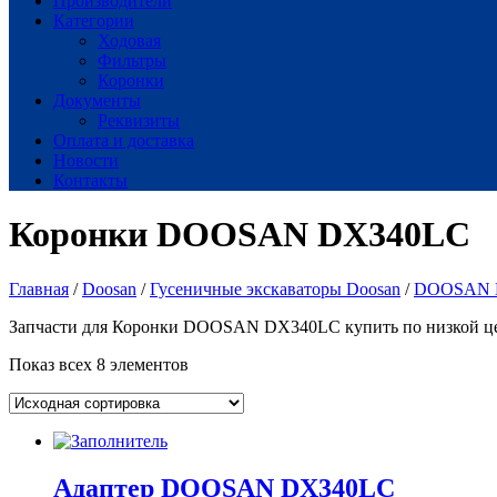
Производители
Категории
Ходовая
Фильтры
Коронки
Документы
Реквизиты
Оплата и доставка
Новости
Контакты
Коронки DOOSAN DX340LC
Главная
/
Doosan
/
Гусеничные экскаваторы Doosan
/
DOOSAN 
Запчасти для Коронки DOOSAN DX340LC купить по низкой цене
Показ всех 8 элементов
Адаптер DOOSAN DX340LC