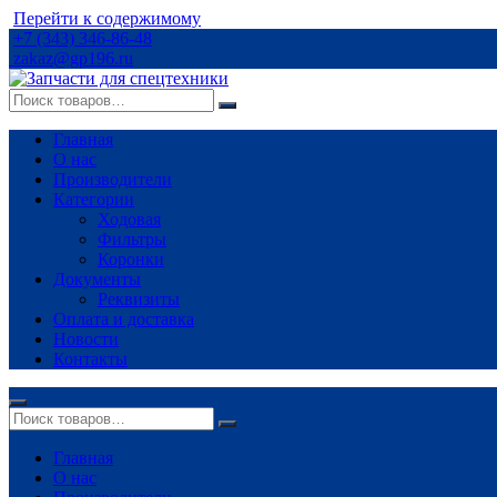
Перейти к содержимому
+7 (343) 346-86-48
zakaz@gp196.ru
Главная
О нас
Производители
Категории
Ходовая
Фильтры
Коронки
Документы
Реквизиты
Оплата и доставка
Новости
Контакты
Главная
О нас