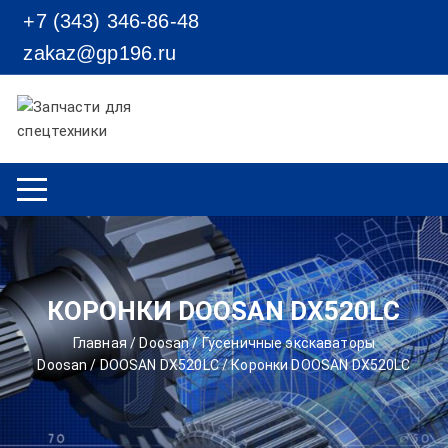
Перейти к содержимому
+7 (343) 346-86-48
zakaz@gp196.ru
КОРОНКИ DOOSAN DX520LC
Главная
/
Doosan
/
Гусеничные экскаваторы
Doosan
/
DOOSAN DX520LC
/ Коронки DOOSAN DX520LC