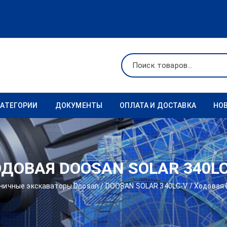
КАТЕГОРИИ
ДОКУМЕНТЫ
ОПЛАТА И ДОСТАВКА
НО
Ходовая
Реквизиты
Фильтры
ДОВАЯ DOOSAN SOLAR 340L
Коронки
ничные экскаваторы Doosan
/
DOOSAN SOLAR 340LC-V
/ Ходовая