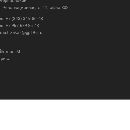
. Березовский
л. Революционная, д. 11, офис 302
ел:
+7 (343) 346-86-48
ел:
+7 967 639 86 48
-mail: zakaz@gp196.ru