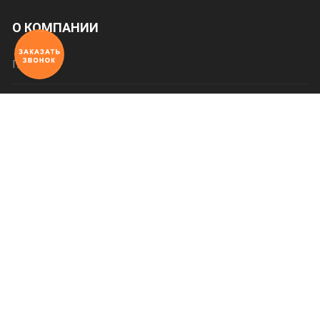
О КОМПАНИИ
Главная
О нас
Категории
Оплата и доставка
Контакты
623700, г. Свердловская область
г. Березовский
ул. Революционная, д. 11, офис 302